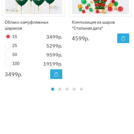
Облако камуфляжных
Композиция из шаров
шариков
"Стильная дата"
15
3499р.
4599
р.
25
5299р.
50
9599р.
100
19199р.
3499
р.