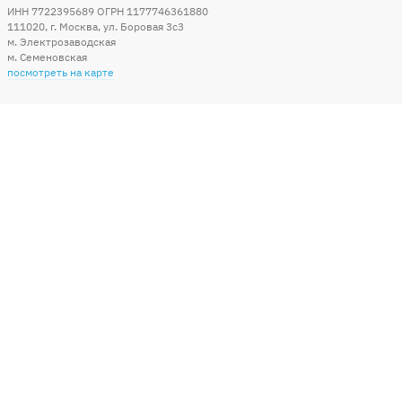
ИНН 7722395689 ОГРН 1177746361880
111020
,
г. Москва
,
ул. Боровая 3c3
м. Электрозаводская
м. Семеновская
посмотреть на карте
Мы в социальных сетях
Способы оплаты
+7 (495) 215-56-05
КРУГЛОСУТОЧНО 24/7
заказать звонок
info@sharonline.ru
написать письмо