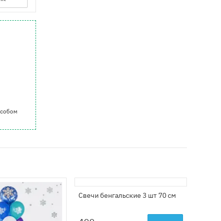
особом
Свечи бенгальские 3 шт 70 см
Свеча-