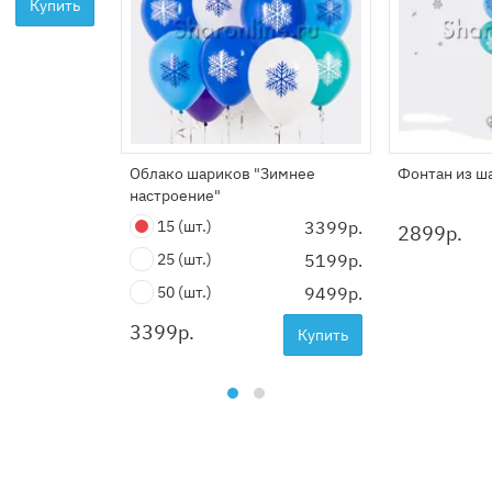
Купить
Облако шариков "Зимнее
Фонтан из ш
настроение"
15
(шт.)
3399р.
2899
р.
25
(шт.)
5199р.
50
(шт.)
9499р.
3399
р.
Купить