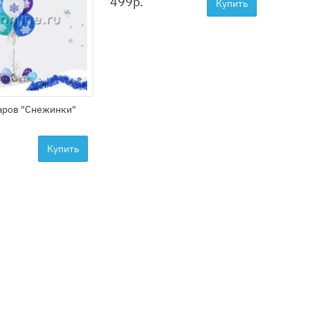
499
р.
499р
Купить
599р
аров "Снежинки"
Купить