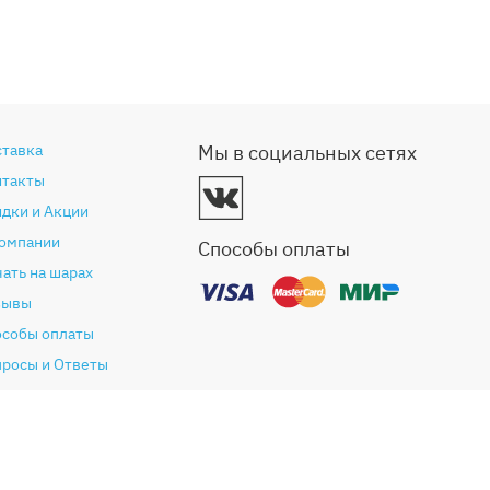
ставка
Мы в социальных сетях
нтакты
дки и Акции
компании
Способы оплаты
ать на шарах
зывы
особы оплаты
просы и Ответы
антия и возврат
глашение (Оферта)
литика конфиденциальности
ог