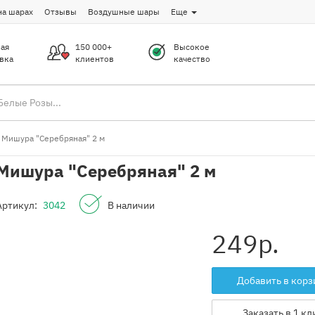
на шарах
Отзывы
Воздушные шары
Еще
ая
150 000+
Высокое
вка
клиентов
качество
Мишура "Серебряная" 2 м
Мишура "Серебряная" 2 м
Артикул:
3042
В наличии
249
р.
Добавить в корз
Заказать в 1 кл