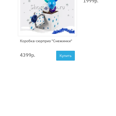
1999
р.
Коробка-сюрприз "Снежинки"
4399
р.
Купить