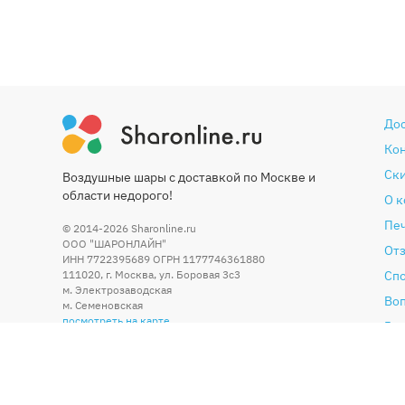
До
Ко
Ски
Воздушные шары с доставкой по Москве и
области недорого!
О 
Печ
© 2014-2026
Sharonline.ru
ООО "ШАРОНЛАЙН"
От
ИНН 7722395689 ОГРН 1177746361880
111020
,
г. Москва
,
ул. Боровая 3c3
Сп
м. Электрозаводская
Во
м. Семеновская
посмотреть на карте
Гар
Со
По
Бл