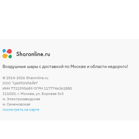
Воздушные шары с доставкой по Москве и области недорого!
© 2014-2026
Sharonline.ru
ООО "ШАРОНЛАЙН"
ИНН 7722395689 ОГРН 1177746361880
111020
,
г. Москва
,
ул. Боровая 3c3
м. Электрозаводская
м. Семеновская
посмотреть на карте
Мы в социальных сетях