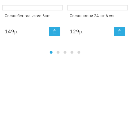
Свечи бенгальские 6шт
Свечи-мини 24 шт 6 см
149
р.
129
р.