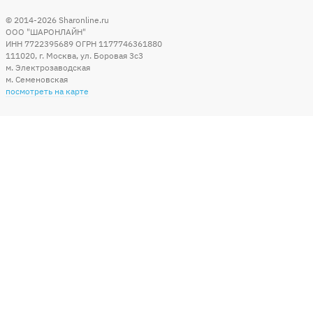
© 2014-2026
Sharonline.ru
ООО "ШАРОНЛАЙН"
ИНН 7722395689 ОГРН 1177746361880
111020
,
г. Москва
,
ул. Боровая 3c3
м. Электрозаводская
м. Семеновская
посмотреть на карте
Мы в социальных сетях
Способы оплаты
+7 (495) 215-56-05
КРУГЛОСУТОЧНО 24/7
заказать звонок
info@sharonline.ru