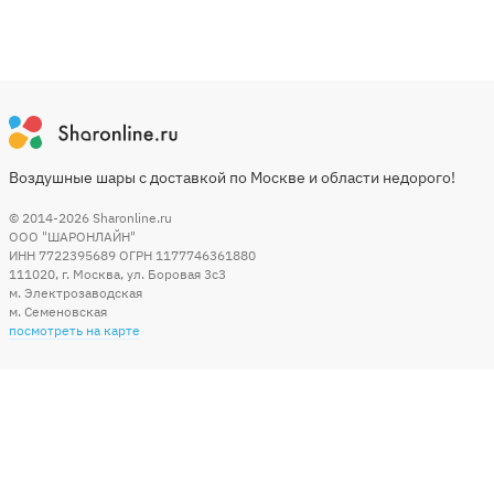
Воздушные шары с доставкой по Москве и области недорого!
© 2014-2026
Sharonline.ru
ООО "ШАРОНЛАЙН"
ИНН 7722395689 ОГРН 1177746361880
111020
,
г. Москва
,
ул. Боровая 3c3
м. Электрозаводская
м. Семеновская
посмотреть на карте
Мы в социальных сетях
Способы оплаты