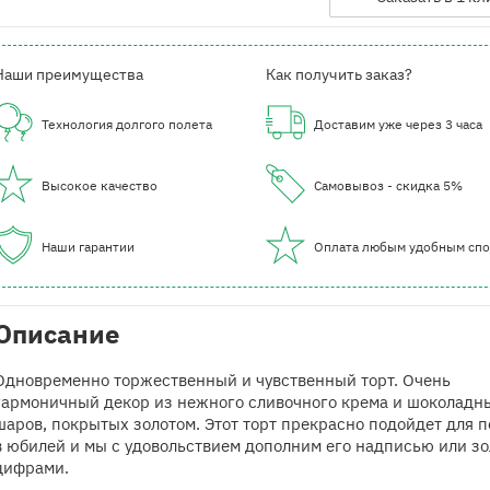
Наши преимущества
Как получить заказ?
Технология долгого полета
Доставим уже через 3 часа
Высокое качество
Самовывоз - скидка 5%
Наши гарантии
Оплата любым удобным сп
Описание
Одновременно торжественный и чувственный торт. Очень
гармоничный декор из нежного сливочного крема и шоколадн
шаров, покрытых золотом. Этот торт прекрасно подойдет для 
в юбилей и мы с удовольствием дополним его надписью или з
цифрами.