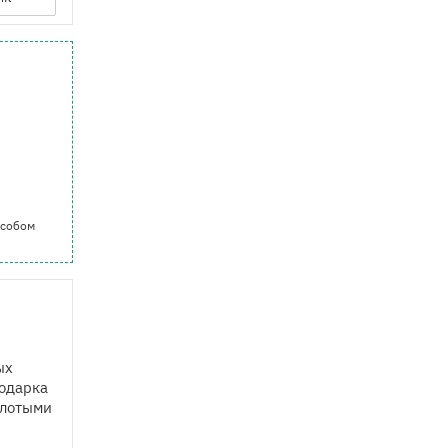
особом
ых
подарка
олотыми