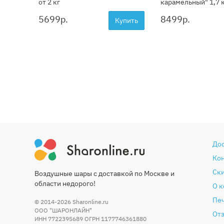
от 2 кг
карамельный" 1,7 
5699
р.
8499
р.
Купить
До
Ко
Ски
Воздушные шары с доставкой по Москве и
области недорого!
О 
Печ
© 2014-2026
Sharonline.ru
ООО "ШАРОНЛАЙН"
От
ИНН 7722395689 ОГРН 1177746361880