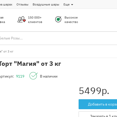
на шарах
Отзывы
Воздушные шары
Еще
ая
150 000+
Высокое
вка
клиентов
качество
" от 3 кг
Торт "Магия" от 3 кг
Артикул:
9119
В наличии
5499
р.
Добавить в корз
Заказать в 1 кл