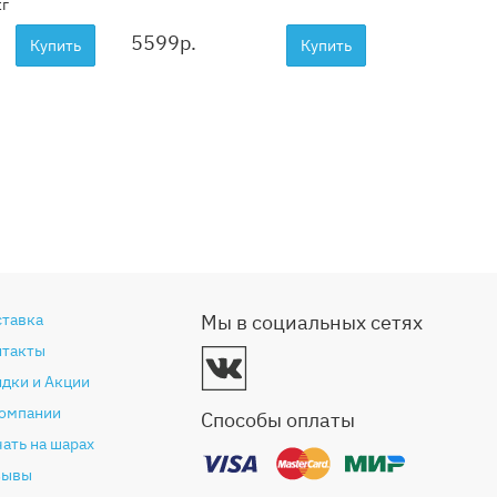
кг
5599
р.
Купить
Купить
ставка
Мы в социальных сетях
нтакты
дки и Акции
компании
Способы оплаты
ать на шарах
зывы