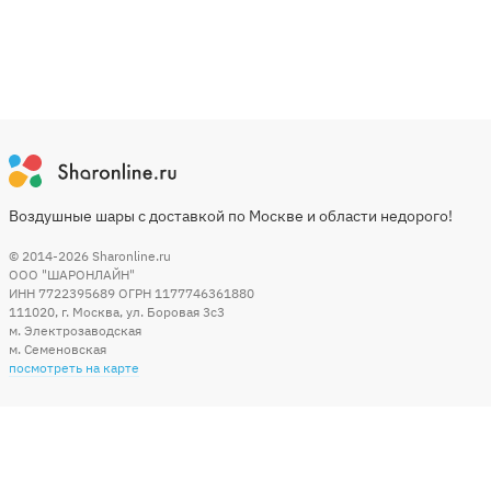
Воздушные шары с доставкой по Москве и области недорого!
© 2014-2026
Sharonline.ru
ООО "ШАРОНЛАЙН"
ИНН 7722395689 ОГРН 1177746361880
111020
,
г. Москва
,
ул. Боровая 3c3
м. Электрозаводская
м. Семеновская
посмотреть на карте
Мы в социальных сетях