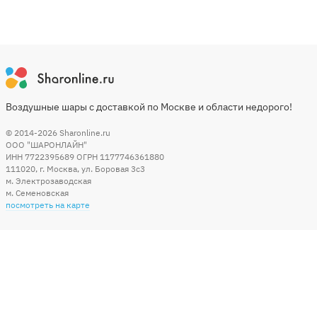
Воздушные шары с доставкой по Москве и области недорого!
© 2014-2026
Sharonline.ru
ООО "ШАРОНЛАЙН"
ИНН 7722395689 ОГРН 1177746361880
111020
,
г. Москва
,
ул. Боровая 3c3
м. Электрозаводская
м. Семеновская
посмотреть на карте
Мы в социальных сетях
Способы оплаты