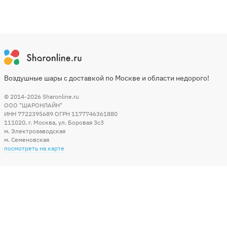
Воздушные шары с доставкой по Москве и области недорого!
© 2014-2026
Sharonline.ru
ООО "ШАРОНЛАЙН"
ИНН 7722395689 ОГРН 1177746361880
111020
,
г. Москва
,
ул. Боровая 3c3
м. Электрозаводская
м. Семеновская
посмотреть на карте
Мы в социальных сетях
Способы оплаты