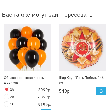
Вас также могут заинтересовать
Облако оранжево-черных
Шар Круг "День Победы" 46
шариков
см
15
3099р.
549
р.
25
4899р.
50
9199р.