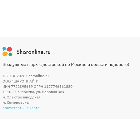
Воздушные шары с доставкой по Москве и области недорого!
© 2014-2026
Sharonline.ru
ООО "ШАРОНЛАЙН"
ИНН 7722395689 ОГРН 1177746361880
111020
,
г. Москва
,
ул. Боровая 3c3
м. Электрозаводская
м. Семеновская
посмотреть на карте
Мы в социальных сетях