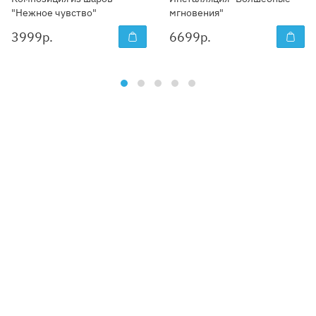
"Нежное чувство"
мгновения"
3999
р.
6699
р.