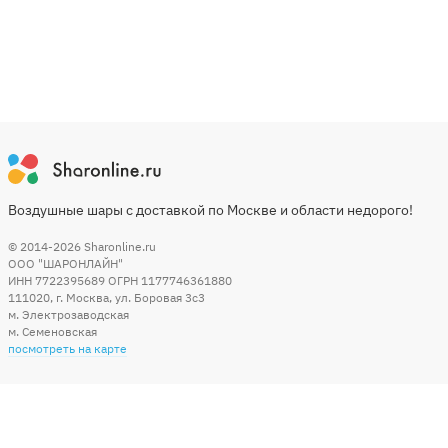
Воздушные шары с доставкой по Москве и области недорого!
© 2014-2026
Sharonline.ru
ООО "ШАРОНЛАЙН"
ИНН 7722395689 ОГРН 1177746361880
111020
,
г. Москва
,
ул. Боровая 3c3
м. Электрозаводская
м. Семеновская
посмотреть на карте
Мы в социальных сетях