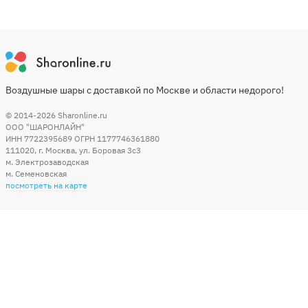
Воздушные шары с доставкой по Москве и области недорого!
© 2014-2026
Sharonline.ru
ООО "ШАРОНЛАЙН"
ИНН 7722395689 ОГРН 1177746361880
111020
,
г. Москва
,
ул. Боровая 3c3
м. Электрозаводская
м. Семеновская
посмотреть на карте
Мы в социальных сетях
Способы оплаты