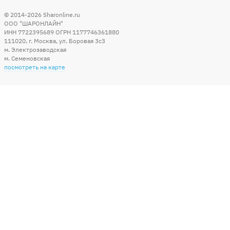
© 2014-2026
Sharonline.ru
ООО "ШАРОНЛАЙН"
ИНН 7722395689 ОГРН 1177746361880
111020
,
г. Москва
,
ул. Боровая 3c3
м. Электрозаводская
м. Семеновская
посмотреть на карте
Мы в социальных сетях
Способы оплаты
+7 (495) 215-56-05
КРУГЛОСУТОЧНО 24/7
заказать звонок
info@sharonline.ru