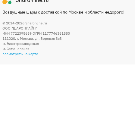
Воздушные шары с доставкой по Москве и области недорого!
© 2014-2026
Sharonline.ru
ООО "ШАРОНЛАЙН"
ИНН 7722395689 ОГРН 1177746361880
111020
,
г. Москва
,
ул. Боровая 3c3
м. Электрозаводская
м. Семеновская
посмотреть на карте
Мы в социальных сетях
Способы оплаты
+7 (495) 215-56-05
КРУГЛОСУТОЧНО 24/7