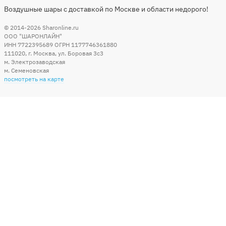
Воздушные шары с доставкой по Москве и области недорого!
© 2014-2026
Sharonline.ru
ООО "ШАРОНЛАЙН"
ИНН 7722395689 ОГРН 1177746361880
111020
,
г. Москва
,
ул. Боровая 3c3
м. Электрозаводская
м. Семеновская
посмотреть на карте
Мы в социальных сетях
Способы оплаты
+7 (495) 215-56-05
КРУГЛОСУТОЧНО 24/7
заказать звонок