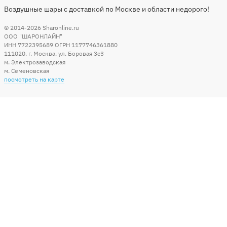
Воздушные шары с доставкой по Москве и области недорого!
© 2014-2026
Sharonline.ru
ООО "ШАРОНЛАЙН"
ИНН 7722395689 ОГРН 1177746361880
111020
,
г. Москва
,
ул. Боровая 3c3
м. Электрозаводская
м. Семеновская
посмотреть на карте
Мы в социальных сетях
Способы оплаты
+7 (495) 215-56-05
КРУГЛОСУТОЧНО 24/7
заказать звонок