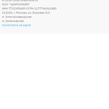
© 2014-2026
Sharonline.ru
ООО "ШАРОНЛАЙН"
ИНН 7722395689 ОГРН 1177746361880
111020
,
г. Москва
,
ул. Боровая 3c3
м. Электрозаводская
м. Семеновская
посмотреть на карте
Мы в социальных сетях
Способы оплаты
+7 (495) 215-56-05
КРУГЛОСУТОЧНО 24/7
заказать звонок
info@sharonline.ru
написать письмо