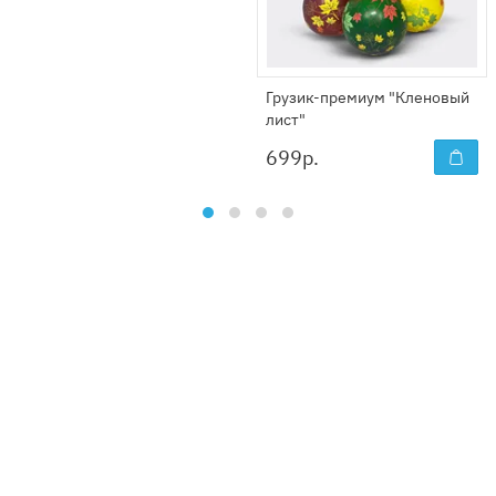
Грузик-премиум "Кленовый
лист"
699
р.