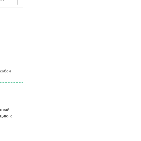
особом
ачный
ицию к