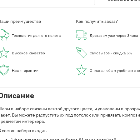
Наши преимущества
Как получить заказ?
Технология долгого полета
Доставим уже через 3 часа
Высокое качество
Самовывоз - скидка 5%
Наши гарантии
Оплата любым удобным сп
Описание
Шары в наборе связаны лентой другого цвета, и упакованы в прозр
пакет. Вы можете распустить их под потолок или привязать композ
предметам интерьера.
В состав набора входят: