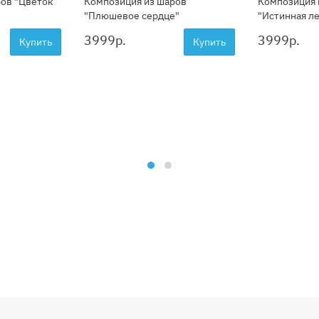
ров "Цветок
Композиция из шаров
Композиция 
"Плюшевое сердце"
"Истинная л
3999
р.
3999
р.
Купить
Купить