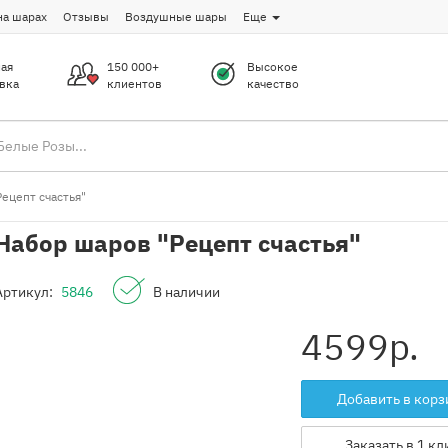
на шарах
Отзывы
Воздушные шары
Еще
ая
150 000+
Высокое
вка
клиентов
качество
ецепт счастья"
Набор шаров "Рецепт счастья"
Артикул:
5846
В наличии
4599
р.
Добавить в корз
Заказать в 1 кл