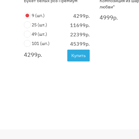
Букет белых роз Премиум
Композиция из ша
любви"
9
(шт.)
4299р.
4999
р.
25
(шт.)
11699р.
49
(шт.)
22399р.
101
(шт.)
45399р.
4299
р.
Купить