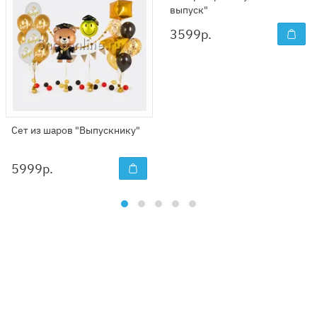
выпуск"
3599
р.
Сет из шаров "Выпускнику"
5999
р.