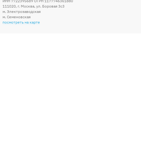
ИНН 7722395689 ОГРН 1177746361880
111020
,
г. Москва
,
ул. Боровая 3c3
м. Электрозаводская
м. Семеновская
посмотреть на карте
Мы в социальных сетях
Способы оплаты
+7 (495) 215-56-05
КРУГЛОСУТОЧНО 24/7
заказать звонок
info@sharonline.ru
написать письмо