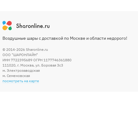
Воздушные шары с доставкой по Москве и области недорого!
© 2014-2026
Sharonline.ru
ООО "ШАРОНЛАЙН"
ИНН 7722395689 ОГРН 1177746361880
111020
,
г. Москва
,
ул. Боровая 3c3
м. Электрозаводская
м. Семеновская
посмотреть на карте
Мы в социальных сетях
Способы оплаты