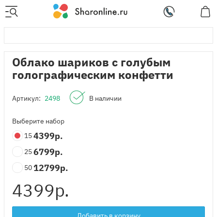
Облако шариков с голубым
голографическим конфетти
Артикул:
2498
В наличии
Выберите набор
4399
р.
15
6799
р.
25
12799
р.
50
4399
р.
Добавить в корзину