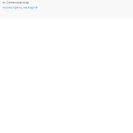
м. Семеновская
посмотреть на карте
Мы в социальных сетях
Способы оплаты
+7 (495) 215-56-05
КРУГЛОСУТОЧНО 24/7
заказать звонок
info@sharonline.ru
написать письмо