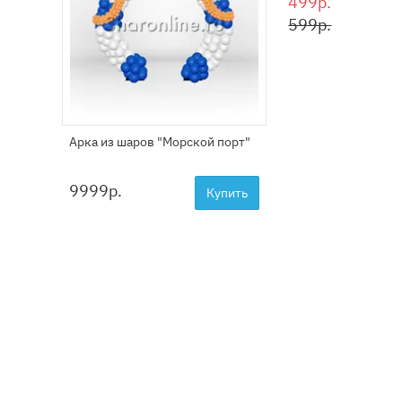
499р.
599р.
Арка из шаров "Морской порт"
9999
р.
Купить