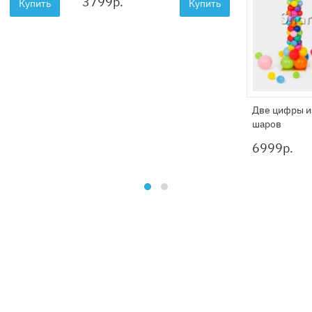
3799
р.
Купить
Купить
Две цифры и
шаров
6999
р.