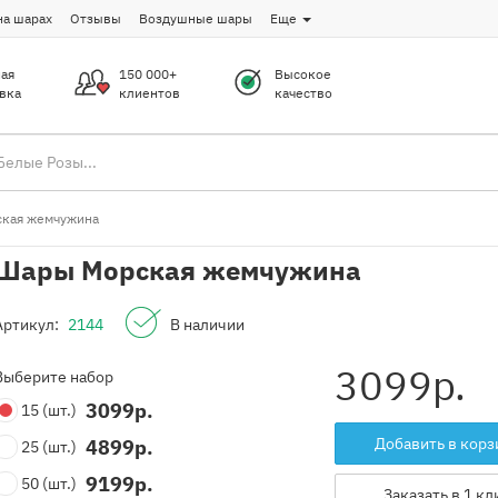
на шарах
Отзывы
Воздушные шары
Еще
ая
150 000+
Высокое
вка
клиентов
качество
кая жемчужина
Шары Морская жемчужина
Артикул:
2144
В наличии
3099
р.
Выберите набор
3099
р.
15
(шт.)
Добавить в корз
4899
р.
25
(шт.)
9199
р.
50
(шт.)
Заказать в 1 кл