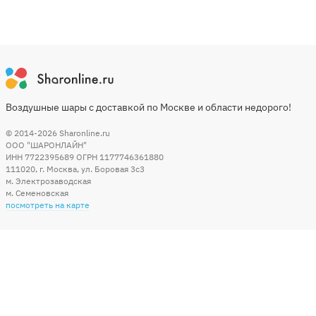
Воздушные шары с доставкой по Москве и области недорого!
© 2014-2026
Sharonline.ru
ООО "ШАРОНЛАЙН"
ИНН 7722395689 ОГРН 1177746361880
111020
,
г. Москва
,
ул. Боровая 3c3
м. Электрозаводская
м. Семеновская
посмотреть на карте
Мы в социальных сетях
Способы оплаты