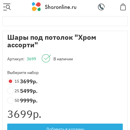
Шары под потолок "Хром
ассорти"
Артикул:
3699
В наличии
Выберите набор
3699
р.
15
5499
р.
25
9999
р.
50
3699
р.
Добавить в корзину