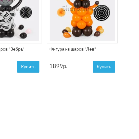
аров "Зебра"
Фигура из шаров "Лев"
Фигура
1899
р.
2099
Купить
Купить