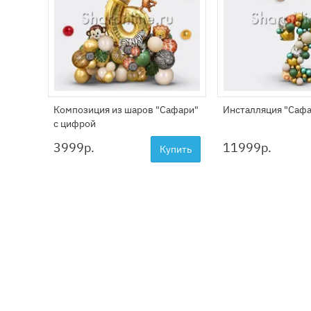
Композиция из шаров "Сафари"
Инсталляция "Саф
с цифрой
3999
р.
11999
р.
Купить