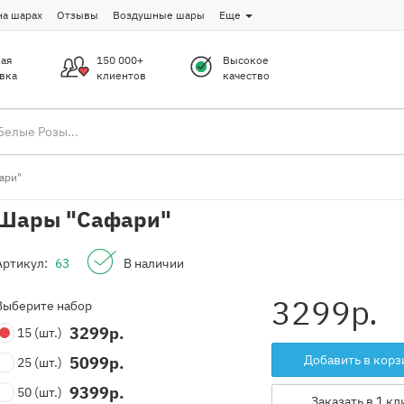
на шарах
Отзывы
Воздушные шары
Еще
ая
150 000+
Высокое
вка
клиентов
качество
ари"
Шары "Сафари"
Артикул:
63
В наличии
3299
р.
Выберите набор
3299
р.
15
(шт.)
Добавить в корз
5099
р.
25
(шт.)
9399
р.
50
(шт.)
Заказать в 1 кл