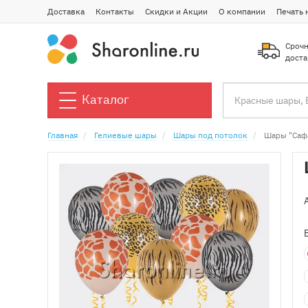
Доставка
Контакты
Скидки и Акции
О компании
Печать 
Срочн
доста
Каталог
Главная
Гелиевые шары
Шары под потолок
Шары "Саф