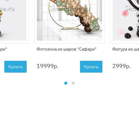
ари"
Фотозона из шаров "Сафари"
Фигура из ш
19999
р.
2999
р.
Купить
Купить