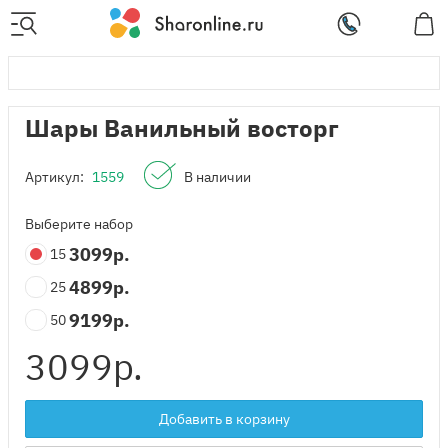
Шары Ванильный восторг
Артикул:
1559
В наличии
Выберите набор
3099
р.
15
4899
р.
25
9199
р.
50
3099
р.
Добавить в корзину