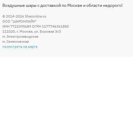
Воздушные шары с доставкой по Москве и области недорого!
© 2014-2026
Sharonline.ru
ООО "ШАРОНЛАЙН"
ИНН 7722395689 ОГРН 1177746361880
111020
,
г. Москва
,
ул. Боровая 3c3
м. Электрозаводская
м. Семеновская
посмотреть на карте
Мы в социальных сетях
Способы оплаты
+7 (495) 215-56-05
КРУГЛОСУТОЧНО 24/7
заказать звонок