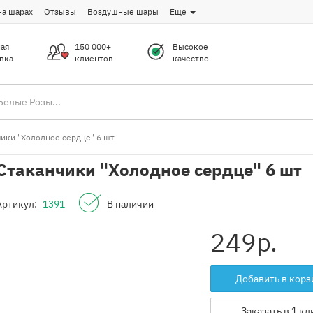
на шарах
Отзывы
Воздушные шары
Еще
ая
150 000+
Высокое
вка
клиентов
качество
чики "Холодное сердце" 6 шт
Стаканчики "Холодное сердце" 6 шт
Артикул:
1391
В наличии
249
р.
Добавить в корз
Заказать в 1 кл