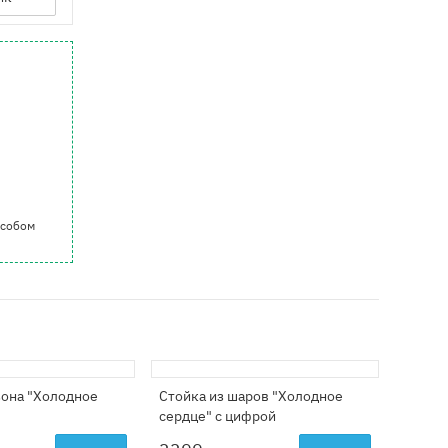
особом
она "Холодное
Стойка из шаров "Холодное
Композ
сердце" с цифрой
цифро