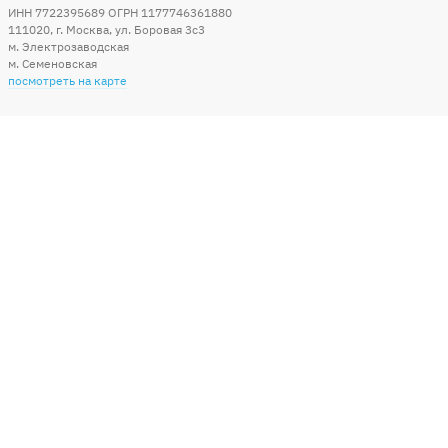
ИНН 7722395689 ОГРН 1177746361880
111020
,
г. Москва
,
ул. Боровая 3c3
м. Электрозаводская
м. Семеновская
посмотреть на карте
Мы в социальных сетях
Способы оплаты
+7 (495) 215-56-05
КРУГЛОСУТОЧНО 24/7
заказать звонок
info@sharonline.ru
написать письмо