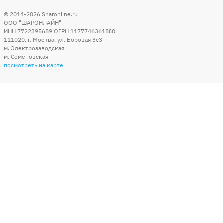
© 2014-2026
Sharonline.ru
ООО "ШАРОНЛАЙН"
ИНН 7722395689 ОГРН 1177746361880
111020
,
г. Москва
,
ул. Боровая 3c3
м. Электрозаводская
м. Семеновская
посмотреть на карте
Мы в социальных сетях
Способы оплаты
+7 (495) 215-56-05
КРУГЛОСУТОЧНО 24/7
заказать звонок
info@sharonline.ru