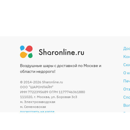
До
Ко
Ски
Воздушные шары с доставкой по Москве и
области недорого!
О 
Печ
© 2014-2026
Sharonline.ru
ООО "ШАРОНЛАЙН"
От
ИНН 7722395689 ОГРН 1177746361880
111020
,
г. Москва
,
ул. Боровая 3c3
Сп
м. Электрозаводская
Во
м. Семеновская
посмотреть на карте
Гар
Со
По