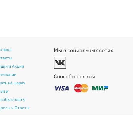
ставка
Мы в социальных сетях
нтакты
дки и Акции
компании
Способы оплаты
ать на шарах
зывы
особы оплаты
просы и Ответы
антия и возврат
глашение (Оферта)
литика конфиденциальности