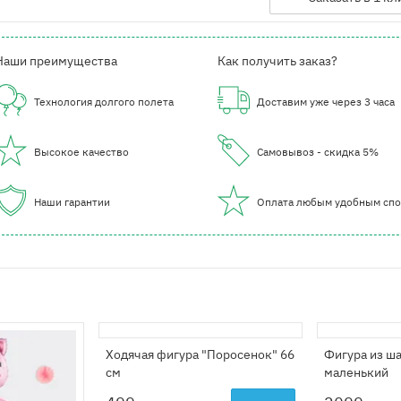
Наши преимущества
Как получить заказ?
Технология долгого полета
Доставим уже через 3 часа
Высокое качество
Самовывоз - скидка 5%
Наши гарантии
Оплата любым удобным сп
Ходячая фигура "Поросенок" 66
Фигура из ш
см
маленький