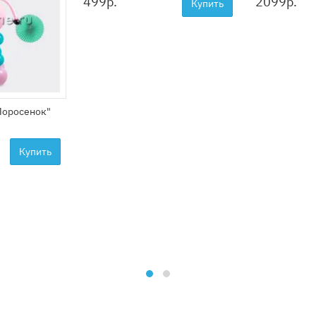
499
р.
2099
р.
Купить
Поросенок"
Купить