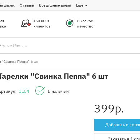
на шарах
Отзывы
Воздушные шары
Еще
ая
150 000+
Высокое
вка
клиентов
качество
 "Свинка Пеппа" 6 шт
Тарелки "Свинка Пеппа" 6 шт
Артикул:
3154
В наличии
399
р.
Добавить в корз
Заказать в 1 кл