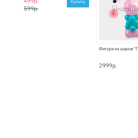
499р.
Купить
599р.
Фигура из шаров "
2999
р.