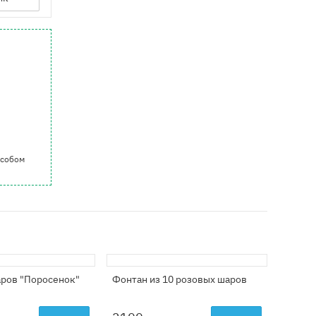
особом
аров "Поросенок"
Фонтан из 10 розовых шаров
Грузик
"Розов