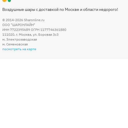
Воздушные шары с доставкой по Москве и области недорого!
© 2014-2026
Sharonline.ru
ООО "ШАРОНЛАЙН"
ИНН 7722395689 ОГРН 1177746361880
111020
,
г. Москва
,
ул. Боровая 3c3
м. Электрозаводская
м. Семеновская
посмотреть на карте
Мы в социальных сетях
Способы оплаты
+7 (495) 215-56-05
КРУГЛОСУТОЧНО 24/7
заказать звонок