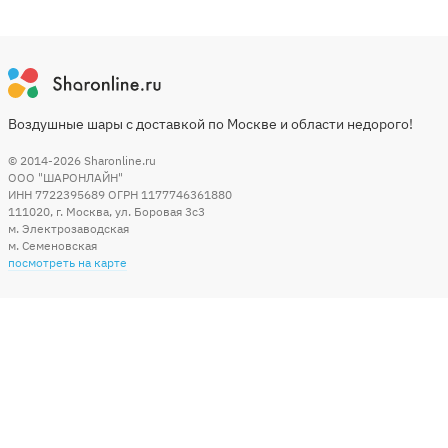
Воздушные шары с доставкой по Москве и области недорого!
© 2014-2026
Sharonline.ru
ООО "ШАРОНЛАЙН"
ИНН 7722395689 ОГРН 1177746361880
111020
,
г. Москва
,
ул. Боровая 3c3
м. Электрозаводская
м. Семеновская
посмотреть на карте
Мы в социальных сетях
Способы оплаты