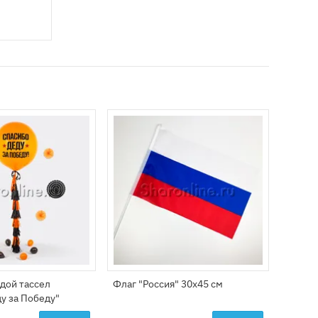
дой тассел
Флаг "Россия" 30х45 см
Облак
у за Победу"
шарик