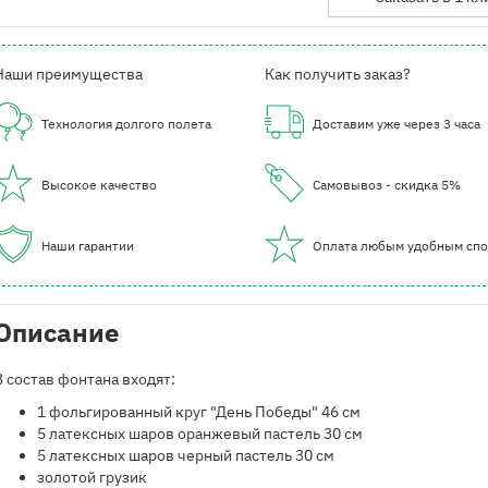
Наши преимущества
Как получить заказ?
Технология долгого полета
Доставим уже через 3 часа
Высокое качество
Самовывоз - скидка 5%
Наши гарантии
Оплата любым удобным сп
Описание
В состав фонтана входят:
​1 фольгированный круг "День Победы" 46 см
5 латексных шаров оранжевый пастель 30 см
5 латексных шаров черный пастель 30 см
золотой грузик