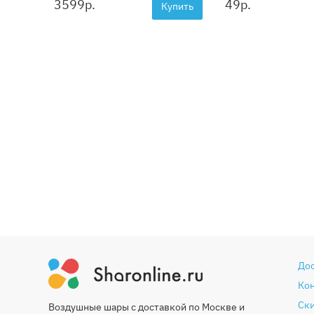
3599
р.
49
р.
Купить
До
Ко
Ски
Воздушные шары с доставкой по Москве и