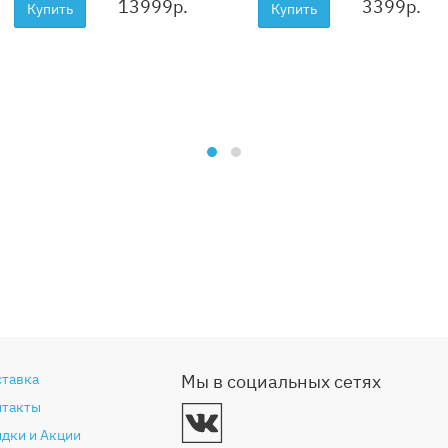
13999
р.
3399
р.
Купить
Купить
ставка
Мы в социальных сетях
нтакты
дки и Акции