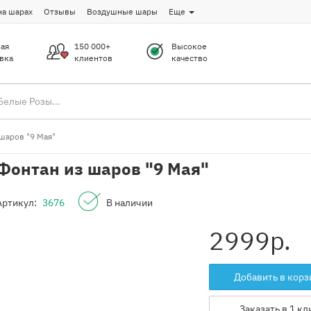
на шарах
Отзывы
Воздушные шары
Еще
ая
150 000+
Высокое
вка
клиентов
качество
шаров "9 Мая"
Фонтан из шаров "9 Мая"
Артикул:
3676
В наличии
2999
р.
Добавить в корз
Заказать в 1 кл