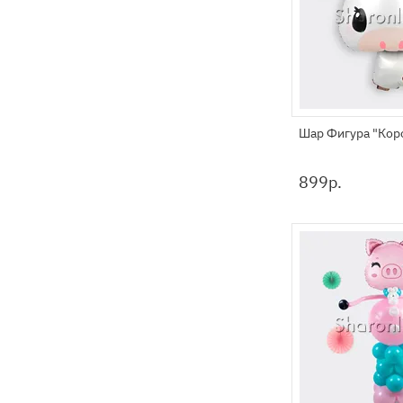
Шар Фигура "Коро
899
р.