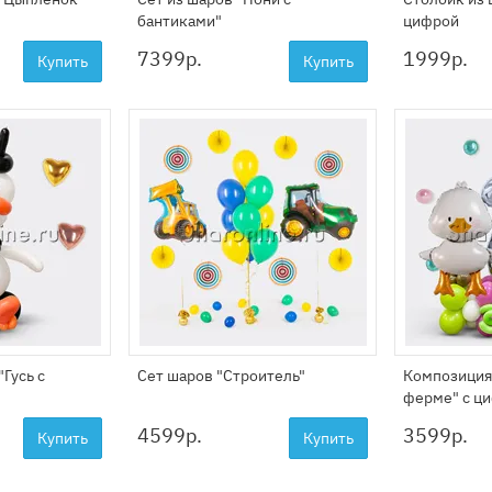
бантиками"
цифрой
7399
р.
1999
р.
Купить
Купить
Гусь с
Сет шаров "Строитель"
Композиция
ферме" с ц
4599
р.
3599
р.
Купить
Купить