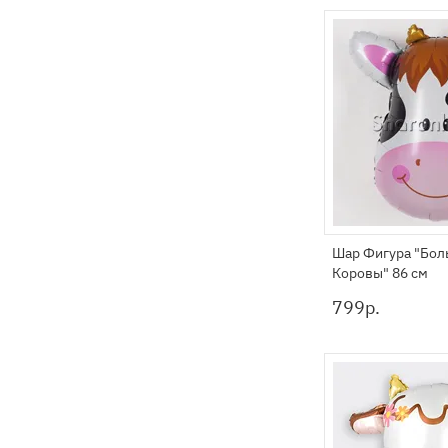
Шар Фигура "Бол
Коровы" 86 см
799
р.