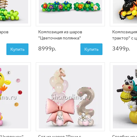
аров
Композиция из шаров
Композиция
"Цветочная полянка"
трактор" с 
8999
р.
3499
р.
Купить
Купить
 "Цыпленок"
Сет из шаров "Пони с
Столбик из 