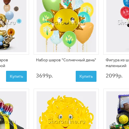
аров
Набор шаров "Солнечный день"
Фигура из 
рой
маленький
3699
р.
2099
р.
Купить
Купить