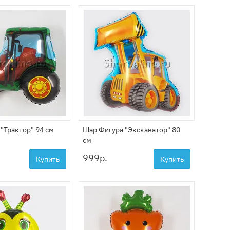
"Трактор" 94 см
Шар Фигура "Экскаватор" 80
см
999
р.
Купить
Купить