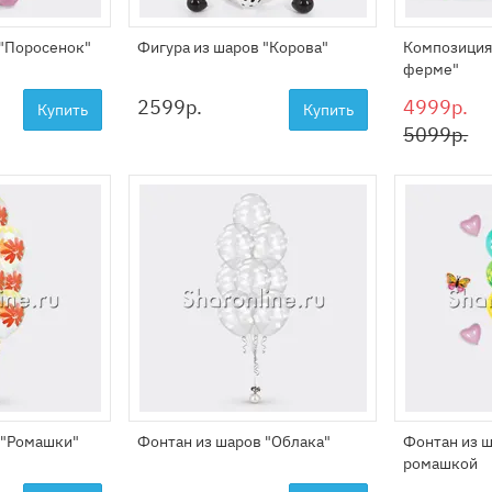
 "Поросенок"
Фигура из шаров "Корова"
Композиция 
ферме"
2599
р.
4999р.
Купить
Купить
5099р.
 "Ромашки"
Фонтан из шаров "Облака"
Фонтан из ш
ромашкой