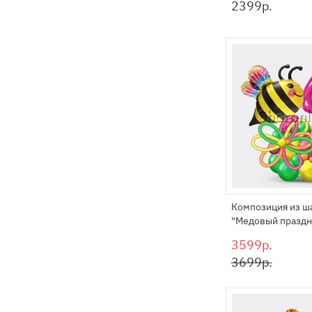
2399
р.
Композиция из ш
"Медовый праздн
3599р.
3699р.