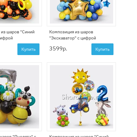
 из шаров "Синий
Композиция из шаров
цифрой
"Экскаватор" с цифрой
3599
р.
Купить
Купить
шаров "Пчелята" с
Композиция из шаров "Синий