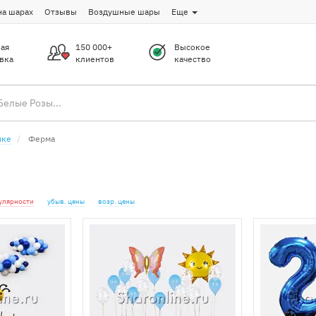
на шарах
Отзывы
Воздушные шары
Еще
ая
150 000+
Высокое
вка
клиентов
качество
ике
Ферма
улярности
убыв. цены
возр. цены