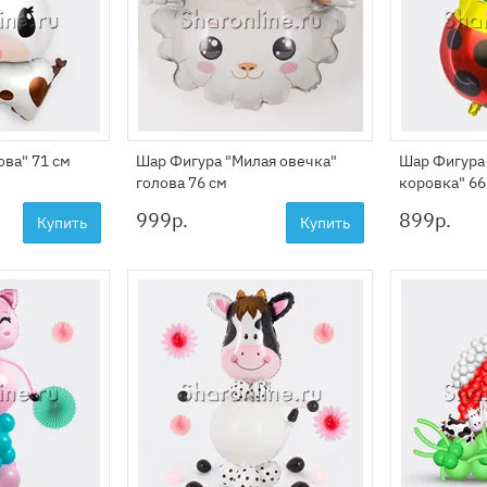
ва" 71 см
Шар Фигура "Милая овечка"
Шар Фигура
голова 76 см
коровка" 66
999
р.
899
р.
Купить
Купить