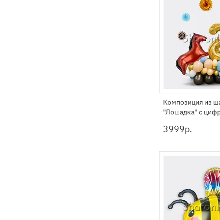
Композиция из ш
"Лошадка" с циф
3999
р.