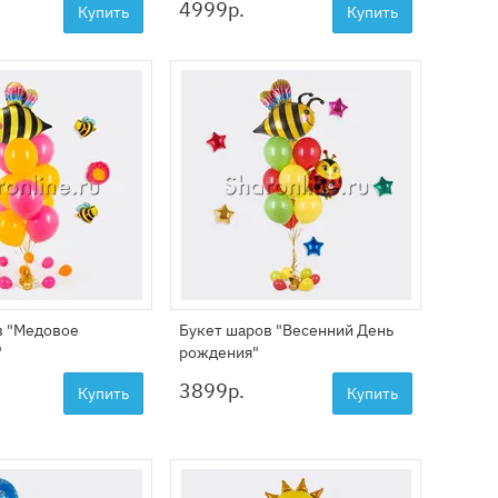
4999
р.
Купить
Купить
в "Медовое
Букет шаров "Весенний День
"
рождения"
3899
р.
Купить
Купить