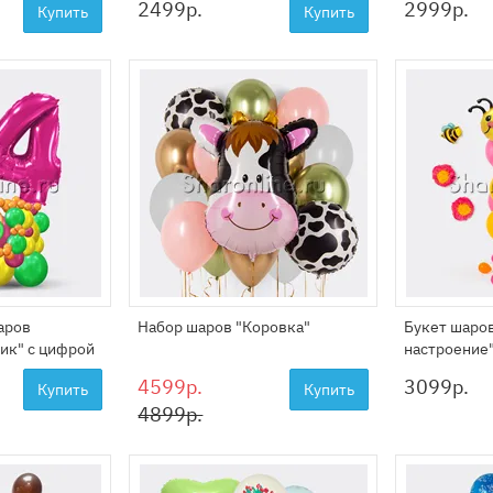
2499
р.
2999
р.
Купить
Купить
аров
Набор шаров "Коровка"
Букет шаро
ик" с цифрой
настроение
4599р.
3099
р.
Купить
Купить
4899р.