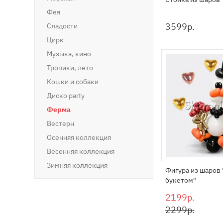
Фея
3599
р.
Сладости
Цирк
Музыка, кино
Тропики, лето
Кошки и собаки
Диско party
Ферма
Вестерн
Осенняя коллекция
Весенняя коллекция
Зимняя коллекция
Фигура из шаров "
букетом"
2199р.
2299р.