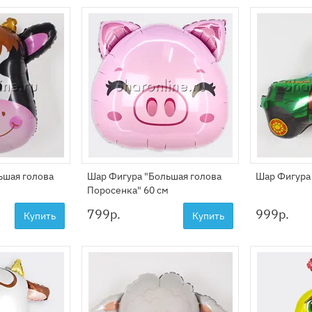
ьшая голова
Шар Фигура "Большая голова
Шар Фигура 
Поросенка" 60 см
799
р.
999
р.
Купить
Купить