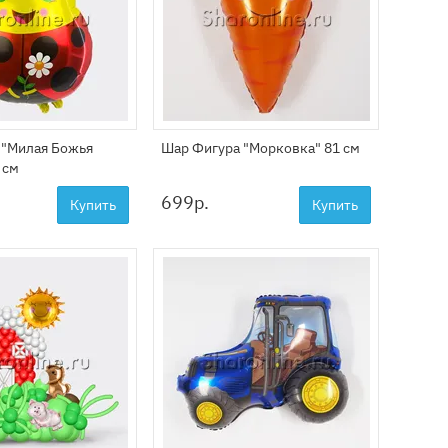
 "Милая Божья
Шар Фигура "Морковка" 81 см
 см
699
р.
Купить
Купить