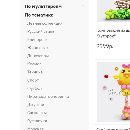
По мультгероям
По тематике
Летняя коллекция
Композиция из ш
Русский стиль
"Хуторок"
Единороги
9999
р.
Животные
Динозавры
Космос
Техника
Спорт
Футбол
Пиратская вечеринка
Джунгли
Самолеты
Русалочка
Морская
Стойка из шаров