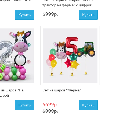
трактор на ферме" с цифрой
6999
р.
Купить
Купить
 из шаров "На
Сет из шаров "Ферма"
ифрой
6699р.
Купить
Купить
6999р.