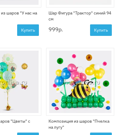
из шаров "У нас на
Шар Фигура "Трактор" синий 94
см
999
р.
Купить
Купить
аров "Цветы" с
Композиция из шаров "Пчелка
на лугу"