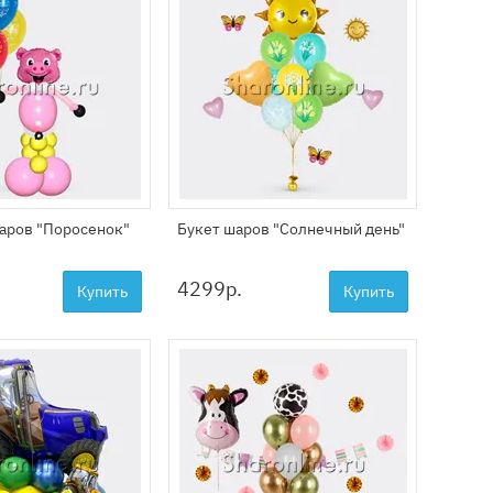
шаров "Поросенок"
Букет шаров "Солнечный день"
4299
р.
Купить
Купить