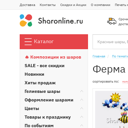
Доставка
Контакты
Скидки и Акции
О компании
Печать 
Срочн
доста
Каталог
🔥 Композиции из шаров
Главная
По темат
Ферма
SALE - все скидки
Новинки
сортировать по:
Хиты продаж
поп
Гелиевые шары
Оформление шарами
Цветы
Товары к празднику
По событиям