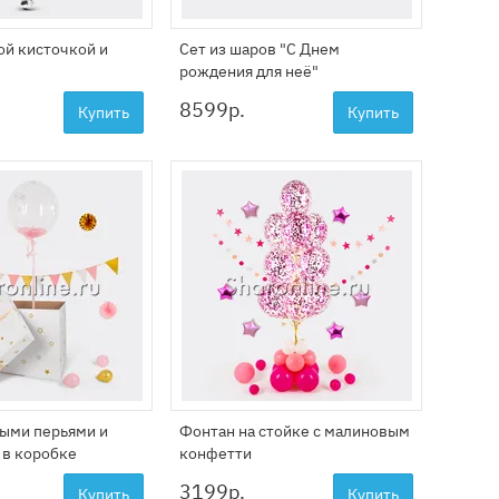
ой кисточкой и
Сет из шаров "С Днем
рождения для неё"
8599
р.
Купить
Купить
выми перьями и
Фонтан на стойке с малиновым
 в коробке
конфетти
3199
р.
Купить
Купить