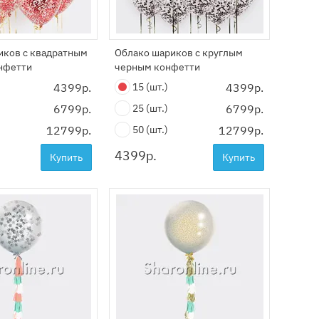
иков с квадратным
Облако шариков с круглым
нфетти
черным конфетти
4399р.
15
(шт.)
4399р.
6799р.
25
(шт.)
6799р.
12799р.
50
(шт.)
12799р.
4399
р.
Купить
Купить