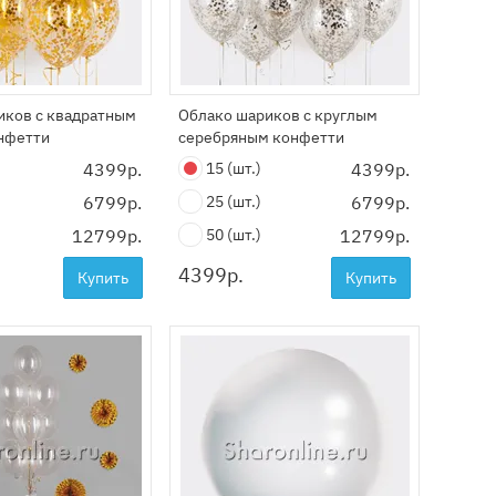
иков с квадратным
Облако шариков с круглым
нфетти
серебряным конфетти
4399р.
15
(шт.)
4399р.
6799р.
25
(шт.)
6799р.
12799р.
50
(шт.)
12799р.
4399
р.
Купить
Купить