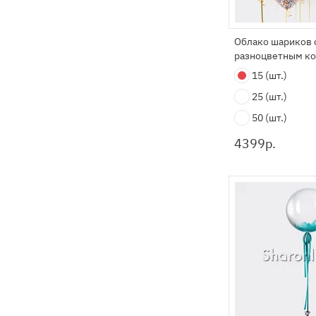
Облако шариков 
разноцветным к
15
(шт.)
25
(шт.)
50
(шт.)
4399
р.