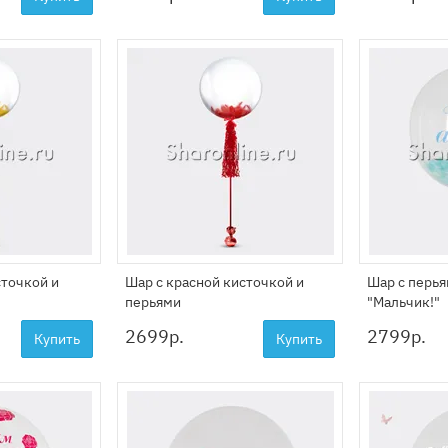
сточкой и
Шар с красной кисточкой и
Шар с перья
перьями
"Мальчик!"
2699
р.
2799
р.
Купить
Купить