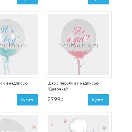
ми и надписью
Шар с перьями и надписью
"Девочка!"
2799
р.
Купить
Купить