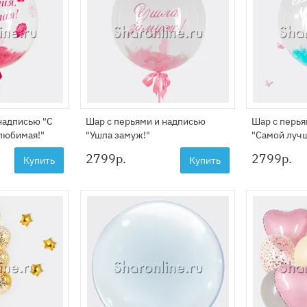
надписью "С
Шар с перьями и надписью
Шар с перья
любимая!"
"Ушла замуж!"
"Самой лучш
2799
р.
2799
р.
Купить
Купить