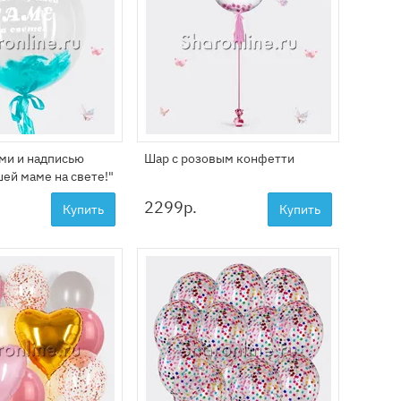
ми и надписью
Шар с розовым конфетти
ей маме на свете!"
2299
р.
Купить
Купить