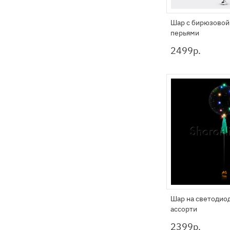
Шар с бирюзовой
перьями
2499
р.
Шар на светодио
ассорти
2399
р.