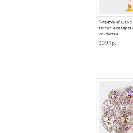
Гигантский шар с
тассел и квадра
конфетти
3399
р.