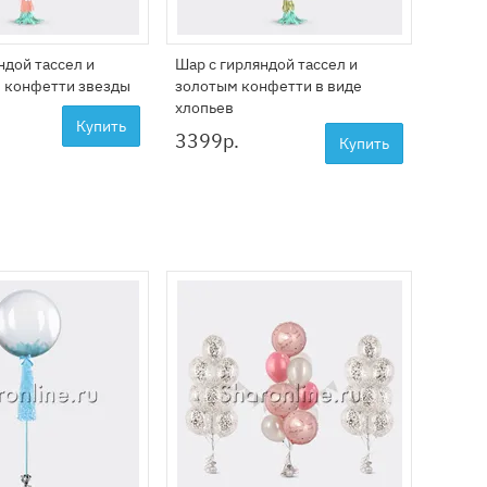
ндой тассел и
Шар с гирляндой тассел и
 конфетти звезды
золотым конфетти в виде
хлопьев
Купить
3399
р.
Купить