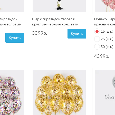
 гирляндой
Шар с гирляндой тассел и
Облако шар
тным золотым
круглым черным конфетти
красным ко
15
(шт.)
3399
р.
Купить
Купить
25
(шт.)
50
(шт.)
4399
р.