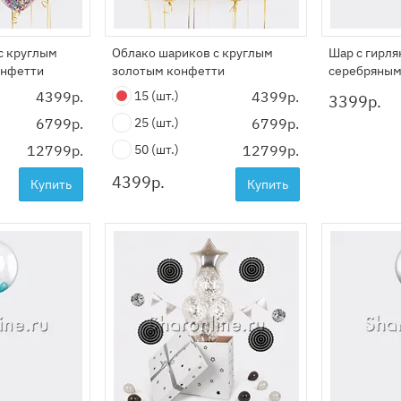
с круглым
Облако шариков с круглым
Шар с гирля
онфетти
золотым конфетти
серебряным
4399р.
15
(шт.)
4399р.
3399
р.
6799р.
25
(шт.)
6799р.
12799р.
50
(шт.)
12799р.
4399
р.
Купить
Купить