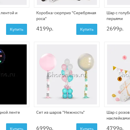
 лентой и
Коробка-сюрприз "Серебряная
Шар с голуб
роса"
перьями
4199
р.
2699
р.
Купить
Купить
дной ленте
Сет из шаров "Нежность"
Шар с розо
наклейками
6999
р.
4799
р.
Купить
Купить