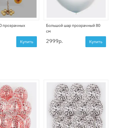
10 прозрачных
Большой шар прозрачный 80
см
2999
р.
Купить
Купить