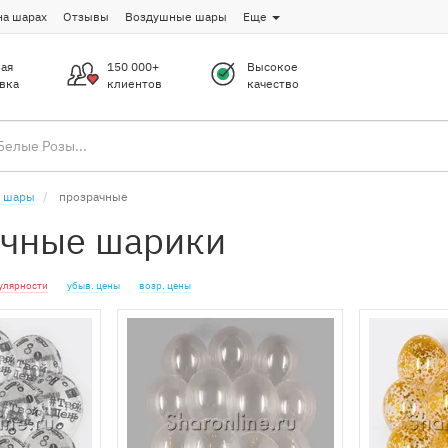
на шарах
Отзывы
Воздушные шары
Еще
ая
150 000+
Высокое
вка
клиентов
качество
 шары
прозрачные
чные шарики
улярности
убыв. цены
возр. цены