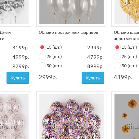
 Днем
Облако прозрачных шариков
Облако шар
ги
золотым ко
3199р.
15
(шт.)
2999р.
15
(шт.)
4999р.
25
(шт.)
4799р.
25
(шт.)
9299р.
50
(шт.)
8999р.
50
(шт.)
2999
р.
4399
р.
Купить
Купить