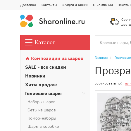
Доставка
Контакты
Скидки и Акции
О компании
Печать 
Срочн
доста
Каталог
🔥 Композиции из шаров
Главная
Гелиевые
Прозра
SALE - все скидки
Новинки
сортировать по:
Хиты продаж
поп
Гелиевые шары
Наборы шаров
Сеты из шаров
Комбо-наборы
Шары в коробке