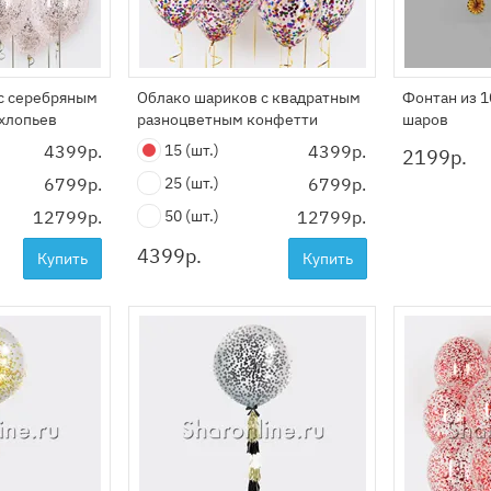
с серебряным
Облако шариков с квадратным
Фонтан из 
 хлопьев
разноцветным конфетти
шаров
4399р.
15
(шт.)
4399р.
2199
р.
6799р.
25
(шт.)
6799р.
12799р.
50
(шт.)
12799р.
4399
р.
Купить
Купить